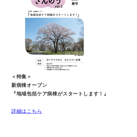
＜特集＞
新病棟オープン
『地域包括ケア病棟がスタートします！』
詳細はこちら
個
人
サ