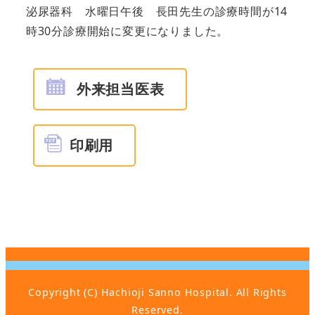
泌尿器科 水曜日午後 長田先生の診療時間が14
時30分診療開始に変更になりました。
外来担当医表
印刷用
個
人
サ
情
イ
TMG
報
ト
につ
保
マ
いて
護
ッ
Copyright (C) Hachioji Sanno Hospital. All Rights
方
プ
Reserved.
針