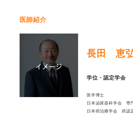
医師紹介
長田 恵
学位・認定学会
医学博士
日本泌尿器科学会 専
日本癌治療学会 癌認