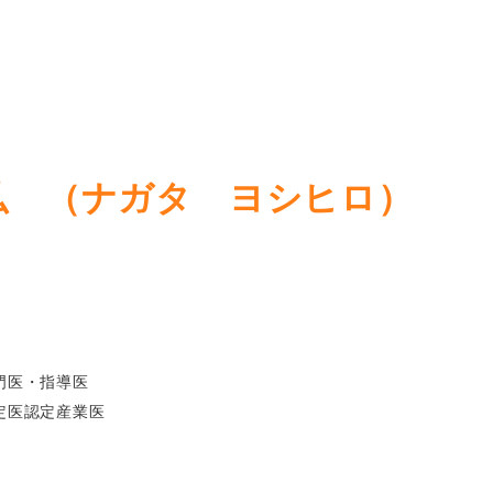
弘 （ナガタ ヨシヒロ）
門医・指導医
定医認定産業医
個
人
サ