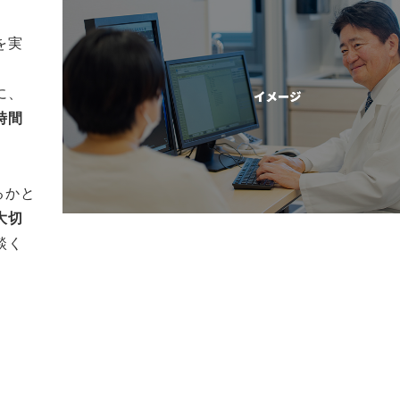
を実
に、
時間
るかと
大切
談く