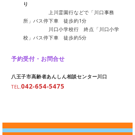
り
上川霊園行などで「川口事務
所」バス停下車 徒歩約1分
川口小学校行 終点「川口小学
校」バス停下車 徒歩約5分
予約受付・お問合せ
八王子市高齢者あんしん相談センター川口
042-654-5475
TEL.
個
人
サ
情
イ
TMG
報
ト
につ
保
マ
いて